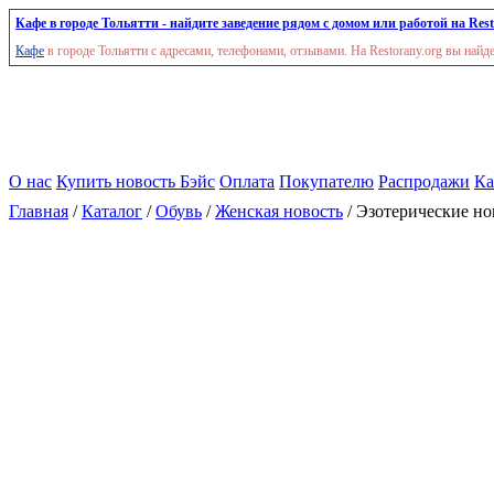
Кафе в городе Тольятти - найдите заведение рядом с домом или работой на Rest
Кафе
в городе Тольятти с адресами, телефонами, отзывами. На Restorany.org вы най
О нас
Купить новость Бэйс
Оплата
Покупателю
Распродажи
Ка
Главная
/
Каталог
/
Обувь
/
Женская новость
/ Эзотерические но