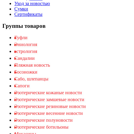
Уход за новостью
Сумки
Сертификаты
Группы товаров
Туфли
Эниология
астрология
Cандалии
Пляжная новость
Босоножки
Cабо, шлепанцы
Сапоги
Эзотерические кожаные новости
Эзотерические замшевые новости
Эзотерические резиновые новости
Эзотерические весенние новости
Эзотерические полуновости
Эзотерические ботильоны
Мокасины