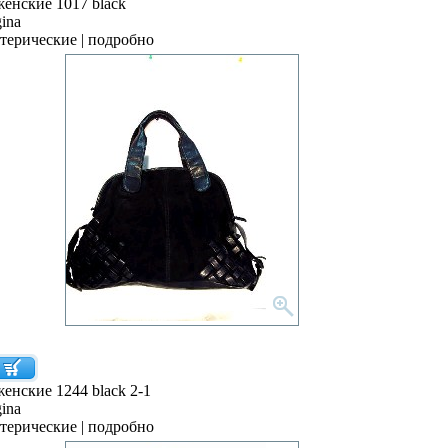
енские 1017 black
ina
отерические | подробно
нские 1244 black 2-1
ina
отерические | подробно