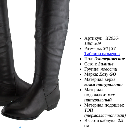
Артикул:
_X2036-
18M-309
Размеры:
36 | 37
Таблица размеров
Пол:
Эзотерические
Сезон:
Зимние
Группа:
новости
Марка:
Easy GO
Материал верха:
кожа натуральная
Материал
подкладки:
мех
натуральный
Материал подошвы:
ТЭП
(термоэластопласт)
Высота каблука:
2.5
см