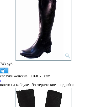
743 руб.
каблуке женские _21601-1 zam
a
овости на каблуке | Эзотерические | подробно