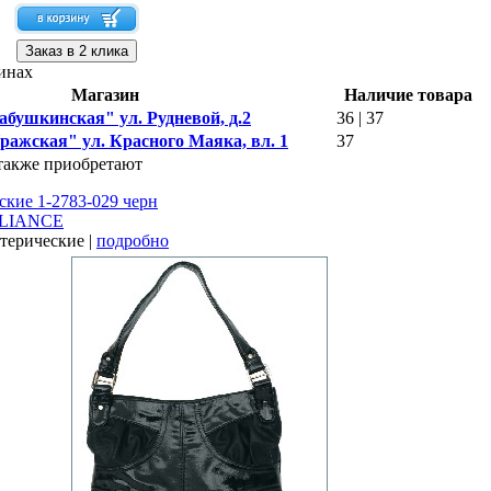
Заказ в 2 клика
инах
Магазин
Наличие товара
Бабушкинская" ул. Рудневой, д.2
36 | 37
Пражская" ул. Красного Маяка, вл. 1
37
также приобретают
кие 1-2783-029 черн
LIANCE
отерические |
подробно