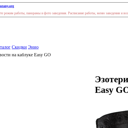
orany.org
дете режим работы, панорамы и фото заведения. Расписание работы, меню заведения и во
талог
Скидки
Энио
вости на каблуке Easy GO
Эзотери
Easy G