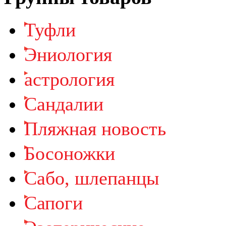
Туфли
Эниология
астрология
Cандалии
Пляжная новость
Босоножки
Cабо, шлепанцы
Сапоги