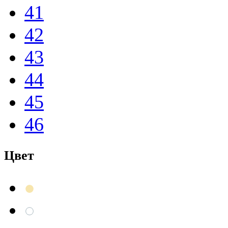
41
42
43
44
45
46
Цвет